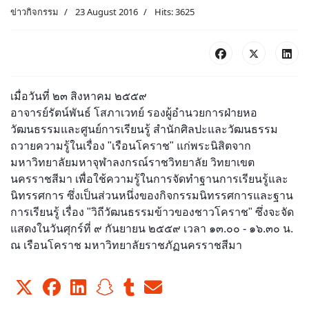
ข่าวกิจกรรม
23 August 2016
Hits: 3625
เมื่อวันที่ ๒๓ สิงหาคม ๒๕๕๙
อาจารย์รัตน์พันธ์ โสภาเวทย์ รองผู้อำนวยการฝ่ายหอ
วัฒนธรรมและศูนย์การเรียนรู้ สำนักศิลปะและวัฒนธรรม
ถวายความรู้ในเรื่อง "เรือนโคราช" แก่พระนิสิตจาก
มหาวิทยาลัยมหาจุฬาลงกรณ์ราชวิทยาลัย วิทยาเขต
นครราชสีมา เพื่อใช้ความรู้ในการจัดทำฐานการเรียนรู้และ
นิทรรศการ ซึ่งเป็นส่วนหนึ่งของกิจกรรมนิทรรศการและฐาน
การเรียนรู้ เรื่อง "วิถีวัฒนธรรมข้าวของชาวโคราช" ซึ่งจะจัด
แสดงในวันศุกร์ที่ ๙ กันยายน ๒๕๕๙ เวลา ๑๓.๐๐ - ๑๖.๓๐ น.
ณ เรือนโคราช มหาวิทยาลัยราชภัฏนครราชสีมา