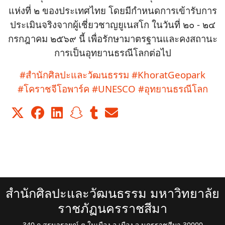
แห่งที่ ๒ ของประเทศไทย โดยมีกำหนดการเข้ารับการ
ประเมินจริงจากผู้เชี่ยวชาญยูเนสโก ในวันที่ ๒๐ - ๒๔
กรกฎาคม ๒๕๖๙ นี้ เพื่อรักษามาตรฐานและคงสถานะ
การเป็นอุทยานธรณีโลกต่อไป
#สำนักศิลปะและวัฒนธรรม
#KhoratGeopark
#โคราชจีโอพาร์ค
#UNESCO
#อุทยานธรณีโลก
สำนักศิลปะและวัฒนธรรม มหาวิทยาลัย
ราชภัฏนครราชสีมา
340 ถ.สุรนารายณ์ ต.ในเมือง อ.เมือง จ.นครราชสีมา 30000