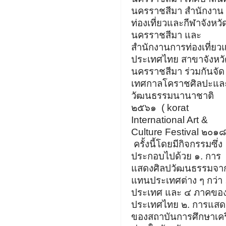
นครราชสีมา สำนักงาน
ท่องเที่ยวและกีฬาจังหวั
นครราชสีมา และ
สำนักงานการท่องเที่ยวแ
ประเทศไทย สาขาจังหวั
นครราชสีมา ร่วมกันจัด
เทศกาลโคราชศิลปะแล
วัฒนธรรมนานาชาติ
๒๕๖๑
( korat
International Art &
Culture Festival
๒๐๑๘
ครั้งนี้โดยมีกิจกรรมซึ่ง
ประกอบไปด้วย ๑
.
การ
แสดงศิลปวัฒนธรรมจากผ
แทนประเทศต่าง ๆ กว่า
ประเทศ
และ ๔ ภาคขอ
ประเทศไทย
๒
.
การแสด
ของสถาบันการศึกษาเคร