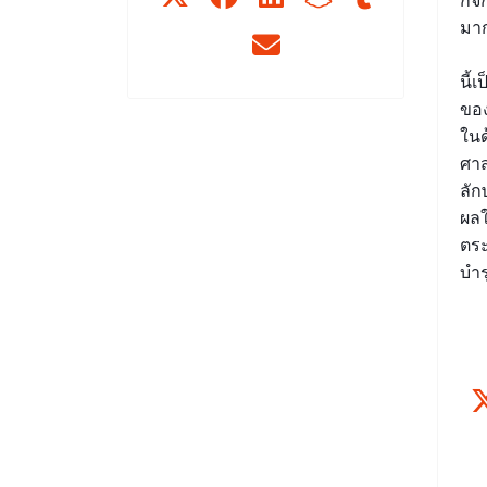
กิจ
มา
ซึ
นี้
ขอ
ในด
ศาส
ลัก
ผลใ
ตระ
บำร