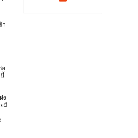
ข้า
้
่อ
นี้
ห่ง
ยมี
ง