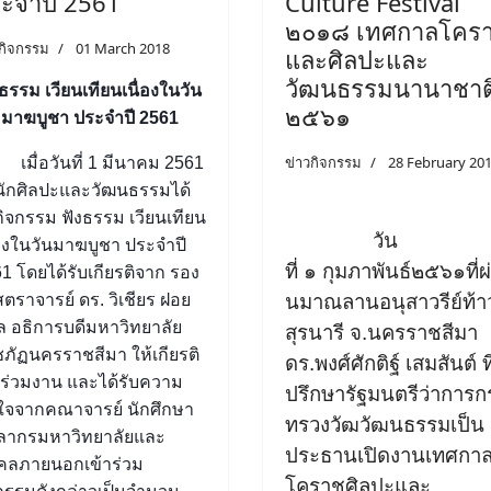
ะจำปี 2561
Culture Festival
๒๐๑๘ เทศกาลโคร
วกิจกรรม
01 March 2018
และศิลปะและ
วัฒนธรรมนานาชาต
งธรรม เวียนเทียนเนื่องในวัน
๒๕๖๑
มาฆบูชา ประจำปี 2561
ข่าวกิจกรรม
28 February 20
เมื่อวันที่ 1 มีนาคม 2561
ักศิลปะและวัฒนธรรมได้
กิจกรรม ฟังธรรม เวียนเทียน
วัน
่องในวันมาฆบูชา ประจำปี
ที่
๑
กุมภาพันธ์
๒๕๖๑
ที่ผ
1 โดยได้รับเกียรติจาก รอง
ตราจารย์ ดร. วิเชียร ฝอย
นมา
ณ
ลานอนุสาวรีย์ท้า
ุล อธิการบดีมหาวิทยาลัย
สุรนารี จ.นครราชสีมา
ภัฏนครราชสีมา ให้เกียรติ
ดร.พงศ์ศักติฐ์
เสมสันต์
ที
าร่วมงาน และได้รับความ
ปรึกษารัฐมนตรีว่าการก
ใจจากคณาจารย์ นักศึกษา
ทรวงวัฒวัฒนธรรมเป็น
คลากรมหาวิทยาลัยและ
ประธานเปิดงานเทศกา
คลภายนอกเข้าร่วม
โคราชศิลปะและ