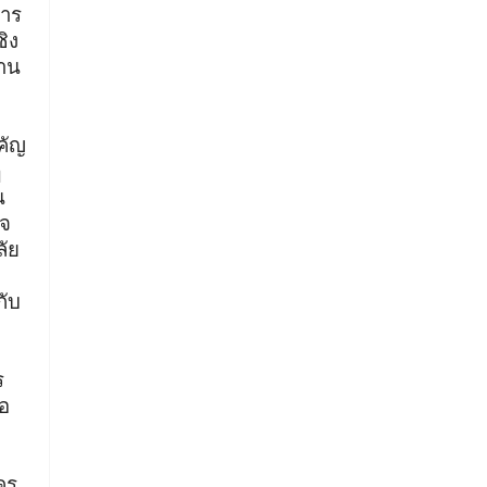
การ
ิง
ฐาน
คัญ
ฏ
น
็จ
ัย
กับ
ร
มอ
คร