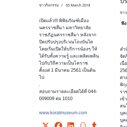
ปร
ข่าวกิจกรรม
05 March 2018
ข่า
เปิดแล้ว!!! พิพิธภัณฑ์เมือง
ฟั
นครราชสีมา มหาวิทยาลัย
ราชภัฏนครราชสีม
า หลังจาก
ปิดปรับปรุงบริเวณโถ
งบันได
โดยเริ่มเปิดให้บริการน้องๆ
ให้
สำน
ได้รับทั้งความรู้ และเพลิดเพลิน
จัด
ไปกับวิถีความ
เป็นโคราช
เนื
ตั้งแต่ 1 มีนาคม 2561 เป็นต้น
256
ไป
ศาส
.
พิก
สอบถามรายละเอียดได้ที่ 044-
ราช
009009 ต่อ 1010
เข้
สน
www.koratmuseum.com
บุ
บุค