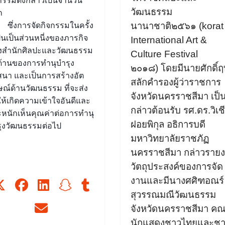
กรรมดังกล่าวเป็นจำนวน
วัฒนธรรม
ก
นานาชาติ
๒๕๖๑
(korat
่งการจัดกิจกรรมในครั้ง
เป็นเป็นส่วนหนี่งของภารกิจ
International Art &
งสำนักศิลปะและวัฒนธรรม
Culture Festival
้านของการทำนุบำรุง
๒๐๑๘
)
โดยมี
นายศักดิ์ฤท
นา และเป็นการสร้างอัต
สลักคำ
รองผู้ว่าราชการ
ษณ์ด้านวัฒนธรรม ที่จะส่ง
จังหวัดนครราชสีมา
เป็น
ห้เกิดความเข้าใจอันดีและ
กล่าวต้อนรับ
รศ
.
ดร
.
วิเช
หนักเห็นคุณค่าต่อการทำนุ
ฝอยพิกุล อธิการบดี
ุงวัฒนธรรมต่อไป
มหาวิทยาลัยราชภัฏ
นครราชสีมา
กล่าวราย
วัตถุประสงค์ของการจัด
งาน
และมี
นางศศิฑอณร์
สุวรรณมณี
วัฒนธรรม
จังหวัดนครราชสีมา
คณ
นักแสดงชาวไทยและช