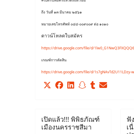
#เปิดรับสมัครแล้วตั้งแต่วันนี้
ถึง วันที่ ๑๓ มีนาคม ๒๕๖๑
หมายเลขโทรศัพท์ ๐๔๔-๐๐๙๐๐๙ ต่อ ๑๐๑๐
ดาวน์โหลดใบสมัคร
https://drive.google.com/file/d/1lw0_G1NwQ3FXQQQ
เกณฑ์การตัดสิน
https://drive.google.com/file/d/1s7gNAvTd2U11LDzy
เปิดแล้ว!!! พิพิธภัณฑ์
ฟั
เมืองนครราชสีมา
เน