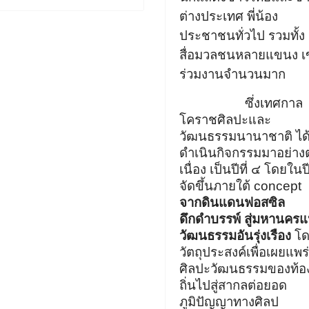
ต่างประเทศ
พี่น้อง
ประชาชนทั่วไป
รวมทั้ง
สื่อมวลชนหลายแขนง
เ
ร่วมงานจำนวนมาก
ซึ่งเทศกาล
โคราชศิลปะและ
วัฒนธรรมนานาชาติ
ได
ดำเนินกิจกรรมมาอย่างต
เนื่อง
เป็นปีที่ ๔ โดยในปี
จัดขึ้นภายใต้
concept
จากดินแดนฟอสซิล
ดึกดำบรรพ์ สู่มหานครแ
วัฒนธรรมอันรุ่งเรือง
โด
วัตถุประสงค์เพื่อเผยแพร่
ศิลปะวัฒนธรรมของท้อ
ถิ่นไปสู่สากลต่อยอด
ภูมิปัญญาทางศิลป