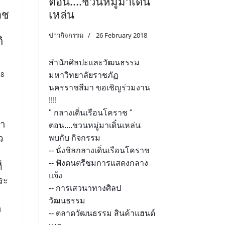
ตอน....ชวนหมู่มาเดิ๋น
าช
เหล่น
ข่าวกิจกรรม
26 February 2018
ิ
สำนักศิลปะและวัฒนธรรม
18
มหาวิทยาลัยราชภัฏ
นครราชสีมา ขอเชิญร่วมงาน
!!!!
" กลางเดิ่นเรือนโคราช "
่า
ตอน....ชวนหมู่มาเดิ๋นเหล่น
ว
พบกับ กิจกรรม
-- นั่งชิลกลางเดิ่นเรือนโคราช
-- ฟังดนตรีชมการแสดงกลาง
่
แจ้ง
ระ
-- การเสวนาทางศิลป
วัฒนธรรม
ล
-- ตลาดวัฒนธรรม สินค้าแฮนด์