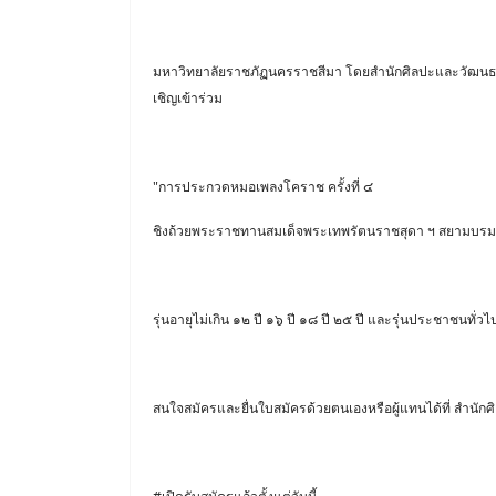
มหาวิทยาลัยราชภัฏนครราชสีมา โดยสำนักศิลปะและวัฒนธ
เชิญเข้าร่วม
"การประกวดหมอเพลงโคราช ครั้งที่ ๔
ชิงถ้วยพระราชทานสมเด็จพระเทพรัตนราชสุดา ฯ สยามบรม
รุ่นอายุไม่เกิน ๑๒ ปี ๑๖ ปี ๑๘ ปี ๒๕ ปี และรุ่นประชาชนทั่ว
สนใจสมัครและยื่นใบสมัครด้วยตนเองหรือผู้แทนได้ที่ สำ