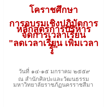
โคราชศึกษา
การอบรมเชิงปฏิบัตการ
หลักสูตรการบริหาร
จัดการเวลาเรียน
"ลดเวลาเรียน เพิ่มเวลา
รู้"
วันที่ ๑๔-๑๕ มกราคม ๒๕๕๙
ณ สำนักศิลปะและวัฒนธรรม
มหาวิทยาลัยราชภัฏนครราชสีมา