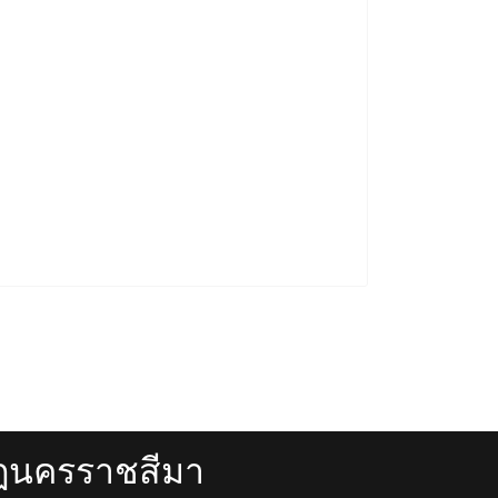
ัฏนครราชสีมา